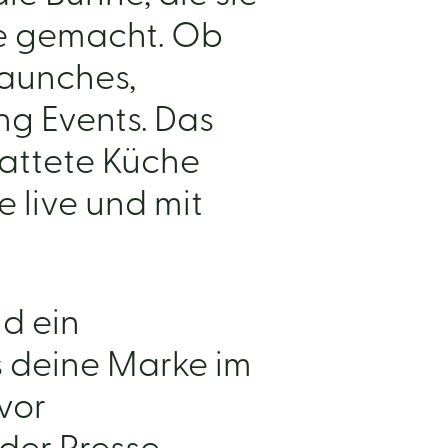
ie gemacht. Ob
Launches,
g Events. Das
attete Küche
 live und mit
nd ein
s deine Marke im
vor