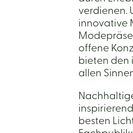
verdienen.
innovative 
Modepräsen
offene Kon
bieten den 
allen Sinne
Nachhaltige
inspirieren
besten Lich