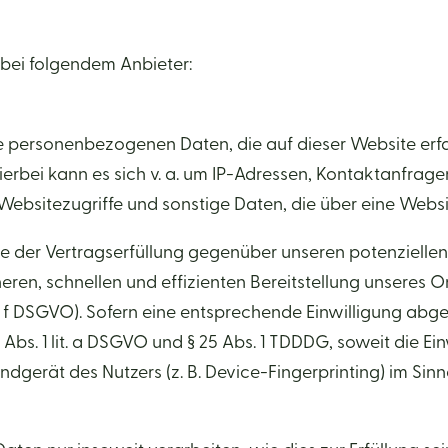
 bei folgendem Anbieter:
ie personenbezogenen Daten, die auf dieser Website er
Hierbei kann es sich v. a. um IP-Adressen, Kontaktanfr
ebsitezugriffe und sonstige Daten, die über eine Websi
e der Vertragserfüllung gegenüber unseren potenziellen
cheren, schnellen und effizienten Bereitstellung unseres
lit. f DSGVO). Sofern eine entsprechende Einwilligung abg
 Abs. 1 lit. a DSGVO und § 25 Abs. 1 TDDDG, soweit die E
ndgerät des Nutzers (z. B. Device-Fingerprinting) im Si