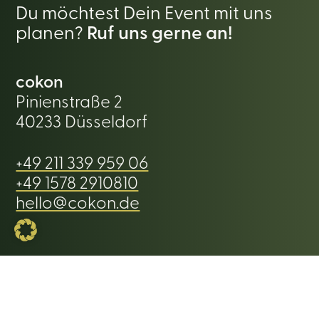
Du möchtest Dein Event mit uns
planen?
Ruf uns gerne an!
cokon
Pinienstraße 2
40233 Düsseldorf
+49 211 339 959 06
+49 1578 2910810
hello@cokon.de
cokon – Deine nachhaltige Eventlocation in
Düsseldorf. Ein kreativer Showroom für Events, die
inspirieren, vernetzen und Nachhaltigkeit erlebbar