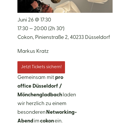
Juni 26 @ 17:30
17:30 — 20:00
(2h 30′)
Cokon, Pinienstraße 2, 40233 Düsseldorf
Markus Kratz
Jetzt Tickets sichern!
Gemeinsam mit
pro
office Düsseldorf /
Mönchengladbach
laden
wir herzlich zu einem
besonderen
Networking-
Abend
im
cokon
ein.